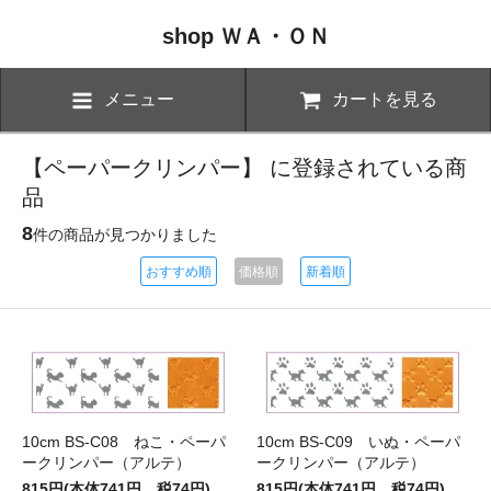
shop ＷＡ・ＯＮ
メニュー
カートを見る
【ペーパークリンパー】 に登録されている商
品
8
件の商品が見つかりました
おすすめ順
価格順
新着順
10cm BS-C08 ねこ・ペーパ
10cm BS-C09 いぬ・ペーパ
ークリンパー（アルテ）
ークリンパー（アルテ）
815円(本体741円、税74円)
815円(本体741円、税74円)