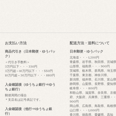
お支払い方法
配送方法・送料について
商品代引き（日本郵便・ゆうパッ
日本郵便・ゆうパック
ク）
北海道・・・1,200円
青森県、岩手県、秋田県、宮城
＜代引き手数料＞
山形県、福島県・・・900円
3万円以下・・・330円
茨城県、栃木県、群馬県、埼玉
3万円超～10万円以下・・・550円
千葉県、東京都、神奈川県、
10万円超～30万円以下・・・880円
新潟県、福井県、石川県、富山
静岡県、山梨県、長野県、愛知
入金確認後（ゆうちょ銀行⇒ゆう
岐阜県・・・800円
ちょ銀行）
和歌山県、滋賀県、奈良県、京
郵便局間の場合
府、大阪府、兵庫県、三重県・
＊支店名は記号表記です。
900円
岡山県、広島県、鳥取県、島根
入金確認後（他行⇒ゆうちょ銀
山口県・・・1,000円
行）
香川県、徳島県、愛媛県、高知