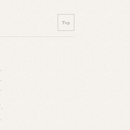
Top
県、
県、
県、
県
都
・・
県、