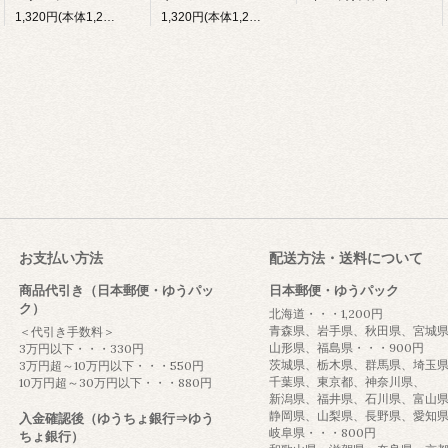
1,320円(本体1,200円、税120円)
1,320円(本体1,200円、税120円)
お支払い方法
配送方法・送料について
商品代引き（日本郵便・ゆうパッ
日本郵便・ゆうパック
ク）
北海道・・・1,200円
青森県、岩手県、秋田県、宮城
＜代引き手数料＞
山形県、福島県・・・900円
3万円以下・・・330円
茨城県、栃木県、群馬県、埼玉
3万円超～10万円以下・・・550円
千葉県、東京都、神奈川県、
10万円超～30万円以下・・・880円
新潟県、福井県、石川県、富山
静岡県、山梨県、長野県、愛知
入金確認後（ゆうちょ銀行⇒ゆう
岐阜県・・・800円
ちょ銀行）