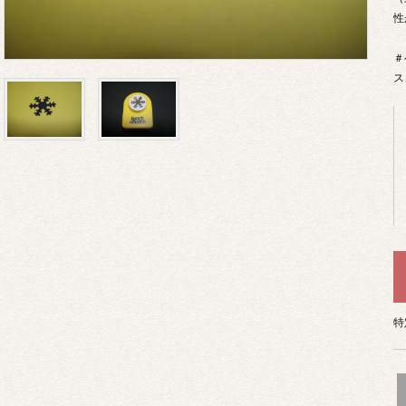
性
＃
ス
特