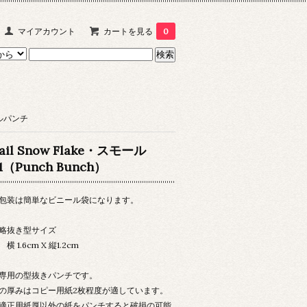
マイアカウント
カートを見る
0
ルパンチ
ail Snow Flake・スモール
1（Punch Bunch）
包装は簡単なビニール袋になります。
略抜き型サイズ
 横 1.6cm X 縦1.2cm
専用の型抜きパンチです。
の厚みはコピー用紙2枚程度が適しています。
適正用紙厚以外の紙をパンチすると破損の可能