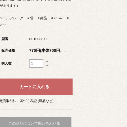
があります）
ベールフレーク ＃雪 ＃結晶 ＃snow ＃
ノー
型番
P01008872
販売価格
770円(本体700円、税70円)
購入数
定商取引法に基づく表記 (返品など)
この商品について問い合わせる