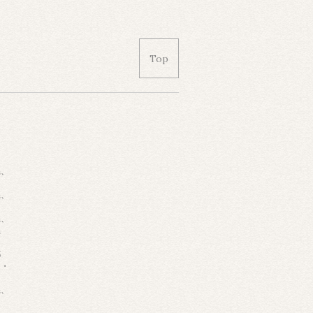
Top
県、
県、
県、
県
都
・・
県、