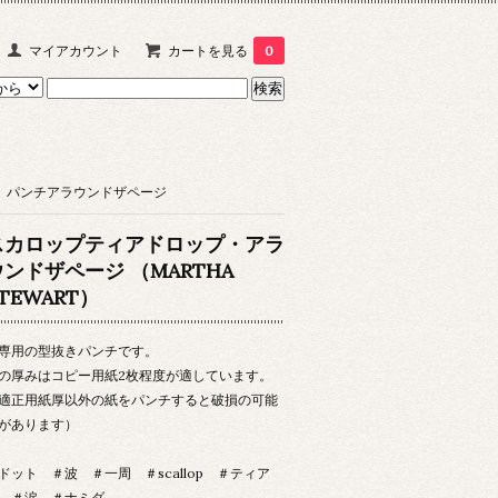
マイアカウント
カートを見る
0
パンチアラウンドザページ
スカロップティアドロップ・アラ
ウンドザページ （MARTHA
TEWART）
専用の型抜きパンチです。
の厚みはコピー用紙2枚程度が適しています。
適正用紙厚以外の紙をパンチすると破損の可能
があります）
ドット ＃波 ＃一周 ＃scallop ＃ティア
 ＃涙 ＃ナミダ