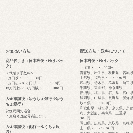
お支払い方法
配送方法・送料について
商品代引き（日本郵便・ゆうパッ
日本郵便・ゆうパック
ク）
北海道・・・1,200円
青森県、岩手県、秋田県、宮城
＜代引き手数料＞
山形県、福島県・・・900円
3万円以下・・・330円
茨城県、栃木県、群馬県、埼玉
3万円超～10万円以下・・・550円
千葉県、東京都、神奈川県、
10万円超～30万円以下・・・880円
新潟県、福井県、石川県、富山
静岡県、山梨県、長野県、愛知
入金確認後（ゆうちょ銀行⇒ゆう
岐阜県・・・800円
ちょ銀行）
和歌山県、滋賀県、奈良県、京
郵便局間の場合
府、大阪府、兵庫県、三重県・
＊支店名は記号表記です。
900円
岡山県、広島県、鳥取県、島根
入金確認後（他行⇒ゆうちょ銀
山口県・・・1,000円
行）