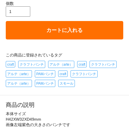
個数
カートに入れる
この商品に登録されているタグ
craft
クラフトパンチ
アルテ（arte）
craft
クラフトパンチ
アルテ（arte）
PAMパンチ
craft
クラフトパンチ
アルテ（arte）
PAMパンチ
スモール
商品の説明
本体サイズ
H42XW32XD49mm
画像左端紫色の大きさのパンチです