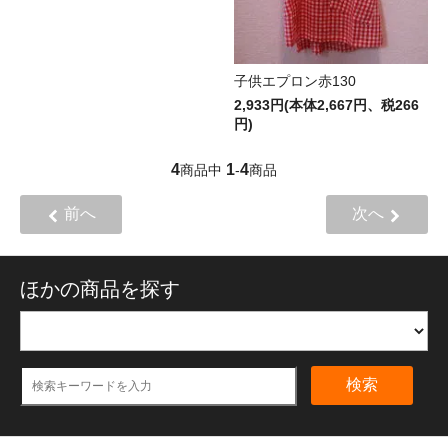
子供エプロン赤130
2,933円(本体2,667円、税266
円)
4
1
4
商品中
-
商品
前へ
次へ
ほかの商品を探す
検索