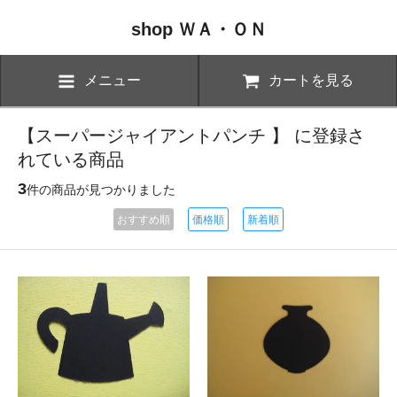
shop ＷＡ・ＯＮ
メニュー
カートを見る
【スーパージャイアントパンチ 】 に登録さ
れている商品
3
件の商品が見つかりました
おすすめ順
価格順
新着順